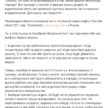
Понятно, что пока ты не разбираешься в том, какая машина тебе больше
подходит. Все приходит с опытом, и девушек можно увидеть на
водительском месте, как маленьких шустрых машинок, так и огромных
внедорожников. Дело вкуса, как говорится.
Рекомендуем обратить внимание на то, что вышла новая модель
Chevrolet
tahoe
2021 года. Посмотрите,
старт продаж Tahoe
в России.
Ну, а пока ты еще не приобрела обширный опыт, мы подскажем тебе, как
выбрать первую машину.
1. В данном случае необязательно тратить большие деньги. Когда
почувствуешь себя на дороге уверенно, вот тогда смело бери дорогую
машину. А пока что она тебе просто не нужна, лишь будет добавлять
нервозности: тебе и так непросто, а тут еще мысли о расходах в случае
аварии.
Поверь, приобрести машинку за 5-10 тысяч у.е. вполне реально. К
примеру, на авторынках. Только учините, при выборе хорошей машины,
вся электроника в ней просто обязана быть в порядке, сигнализация
должна работать как надо, бортовой компьютера должен показывать все
данные без искажений, и в нем не должны быть видны следы
механического вмешательства.
2. Выбирай компактную модель. Ей будет легче управлять в городском
потоке и намного проще припарковать. Ты снизишь риск того, что
перестраиваясь на дороге, заденешь кого-нибудь. Но если ты планируешь
перевозить в ней детей, продукты или кучу вещей, то лучше, чтобы внутри